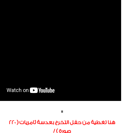
::
هنا تغطية من حفل التخرج بعدسة ثامريات ( 220
صورة ) /