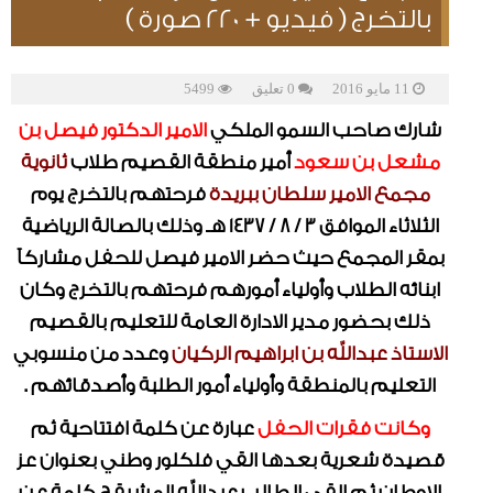
بالتخرج ( فيديو + 220 صورة )
11 مايو 2016
0 تعليق
5499
شارك صاحب السمو الملكي
الامير الدكتور فيصل بن
مشعل بن سعود
أمير منطقة القصيم طلاب
ثانوية
مجمع الامير سلطان ببريدة
فرحتهم بالتخرج يوم
الثلاثاء الموافق 3 / 8 / 1437 هـ وذلك بالصالة الرياضية
بمقر المجمع حيث حضر الامير فيصل للحفل مشاركآ
ابنائه الطلاب وأولياء أمورهم فرحتهم بالتخرج وكان
ذلك بحضور مدير الادارة العامة للتعليم بالقصيم
الاستاذ عبدالله بن ابراهيم الركيان
وعدد من منسوبي
التعليم بالمنطقة وأولياء أمور الطلبة وأصدقائهم .
وكانت فقرات الحفل
عبارة عن كلمة افتتاحية ثم
قصيدة شعرية بعدها القي فلكلور وطني بعنوان عز
الاوطان ثم القى الطالب عبدالله المشيقح كلمة عن