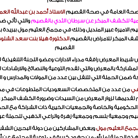
للصحة العامة في صحة القصيم
الاستاذ أحمد بن عبدالله العم
يمية للكشف المبكر عن سرطان الثدي بالقصيم
م الاميرة عبير المنديل وذلك في مجمع العثيم مول ببريدة ب
كشف المبكر للامراض بالقصيم
الدكتورة هيلا بنت سعد الشلو
القصيم
 شريط المعرض رافقه مدراء الادارات وعضو اللجنة التنفيذية 
المشاركة بالمعرض والتي تقدم التوعية والنصائح والارشادا
ضمن الحملة التي تتنقل بين عدد من المولات والمدارس و 
في
من عدد من المتخصصات السعوديات المتطوعات في مجال
 تقديمها لزوار المعرض من السيدات وضرورة الكشف المبكر ع
حكومية والخاصة والجمعيات الخيرية ذات الشراكة مع الحم
يم وجمعية بلسم وجمعية زهرة والراعي الذهبي للحملة عيادا
مجمع العثيم مول
وبعض المشاركين من دولة البحرين الشقي
هذه الحملة لما رأى من جهود كبيرة في توعية المجتمع عن