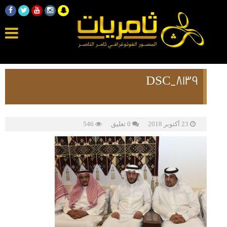
DSC_8139
23 أكتوبر 2018
0 تعليق
546