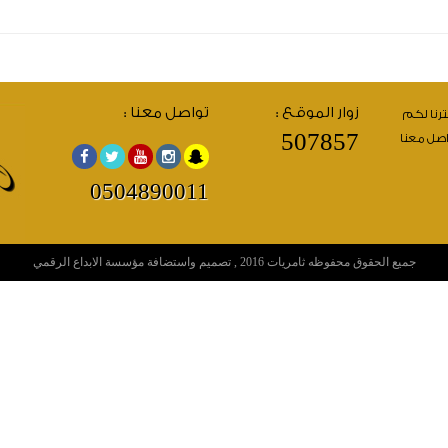
زوار الموقع :
تواصل معنا :
رنا لكم
507857
اصل معنا
0504890011
جميع الحقوق محفوظه
ثامريات
2016 ,
تصميم
واستضافة
مؤسسة
الابداع الرقمي