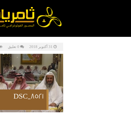
31 أكتوبر 2018
0 تعليق
DSC_8521