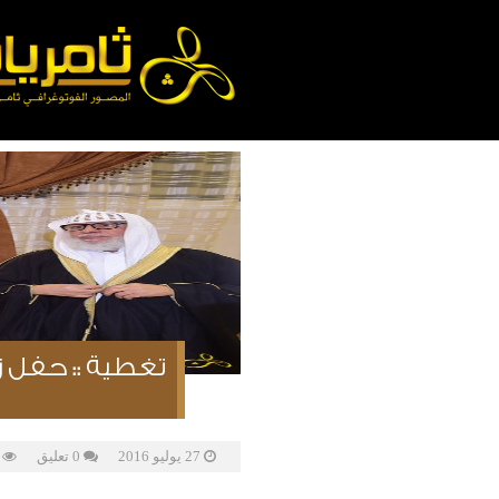
تغطية :: حفل زواج
27 يوليو 2016
0 تعليق
962