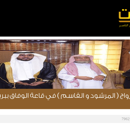
 ( المرشود و القاسم ) في قاعة الوفاق ببريدة ( 105 ص
7