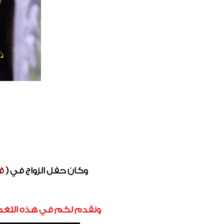
وكان حفل الزواج في (
ق
ونقدم لكم في هذه التغطية الشاملة لـ (( 105 صورة )) تفاصيل الزواج والذ