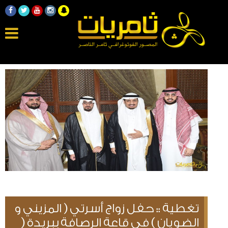
تغطية :: حفل زواج أسرتي ( المزيني و
الضويان ) في قاعة الرصافة ببريدة (