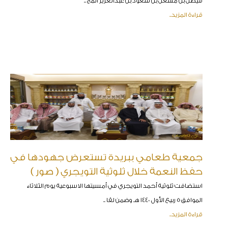
فيصل بن مشعل بن سعود بن عبدالعزيز المج ..
قراءة المزيد..
جمعية طعامي ببريدة تستعرض جهودها في
حفظ النعمة خلال ثلوثية التويجري ( صور )
استضافت ثلوثية أحمد التويجري في أمسيتها الاسبوعية يوم الثلاثاء
الموافق 5 ربيع الأول 1440 هـ وضمن لقا ..
قراءة المزيد..