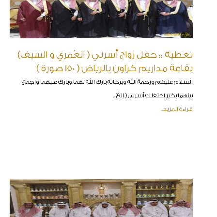
تغطية :: حفل زواج أسرتي ( العُمري و السيف)
بقاعة مداريم كراون بالرياض ( 150 صورة )
السلام عليكم ورحمة الله وبركاته بارك الله لهما وبارك عليهما واجمع
بينهما بخير احتفلت أسرتي ( العُ ..
قراءة المزيد..