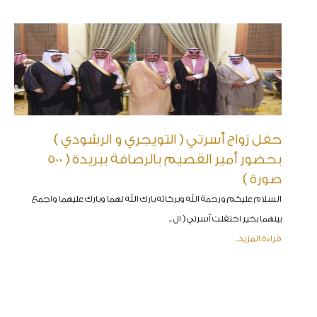
حفل زواج أسرتي ( التويجري و الرشودي )
بحضور أمير القصيم بالرصافة ببريدة ( 500
صورة )
السلام عليكم ورحمة الله وبركاته بارك الله لهما وبارك عليهما واجمع
بينهما بخير احتفلت أسرتي ( ال ..
قراءة المزيد..