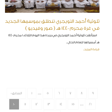
ثلوثية أحمد التويجري تنطلق بموسمها الجديد
في غرة محرم 1440 هـ ( صور وفيديو )
استأنفت ثلوثية أحمد التويجري في بريدة هذا اليوم الثلاثاء 1 محرم 1440
هـ أمسياتها للعام الحال ..
قراءة المزيد..
…
9
8
7
6
5
1
« السابق
…
10
11
12
13
14
15
21