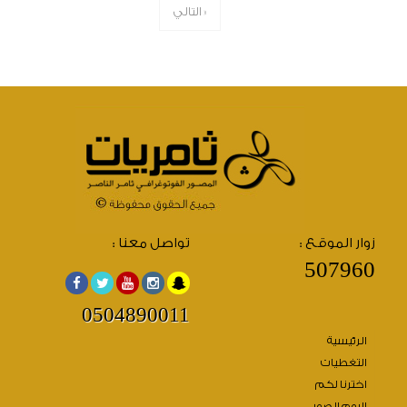
التالي »
زوار الموقع :
تواصل معنا :
507960
0504890011
الرئيسية
التغطيات
اخترنا لكم
البوم الصور