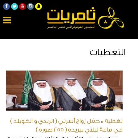
التغطيات
تغطية :: حفل زواج أسرتي ( الربدي و الخويلد )
في قاعة ليلتي ببريدة ( 255 صورة )