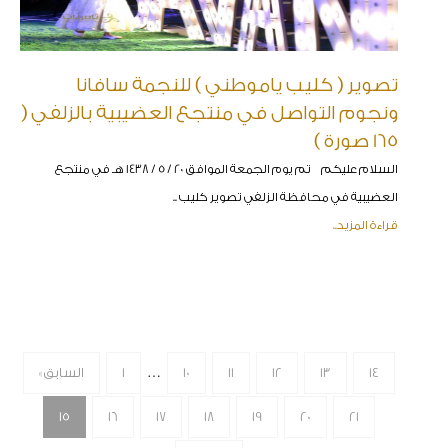
تصوير ( كليب ياموطني ) للنجمة سافانا
ونجوم التواصل في منتجع العضيبية بالزلفي (
165 صورة )
السلام عليكم تم يوم الجمعة الموافق 20 / 5 / 1438 هـ في منتجع
العضيبية في محافظة الزلفي تصوير كليب ..
قراءة المزيد..
…
14
13
12
11
10
1
« السابق
15
16
17
18
19
20
21