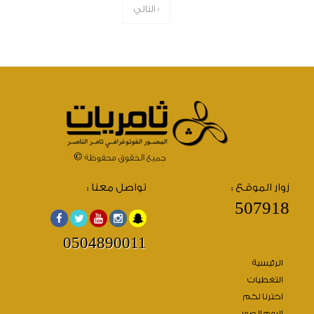
التالي »
زوار الموقع :
تواصل معنا :
507918
0504890011
الرئيسية
التغطيات
اخترنا لكم
البوم الصور