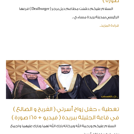
صورة )
السلام عليكم دشنت مطاعم ديل برجر ( Dealburger ) فرعها
الرئيسي بمدينة بريدة مساء ي ..
قراءة المزيد..
تغطية :: حفل زواج أسرتي ( الفريح و الضالع )
في قاعة الجليلة ببريدة ( فيديو + 165 صورة )
السلام عليكم ورحمة الله وبركاته بارك الله لهما وبارك عليهما واجمع