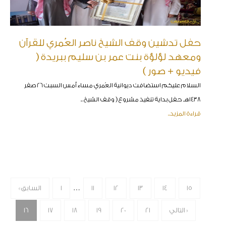
حفل تدشين وقف الشيخ ناصر العُمري للقرآن
ومعهد لؤلؤة بنت عمر بن سليم ببريدة (
فيديو + صور )
السلام عليكم استضافت ديوانية العُمري مساء أمس السبت 26 صفر
1438هـ حفل بداية تنفيذ مشروع ( وقف الشيخ ..
قراءة المزيد..
…
15
14
13
12
11
1
« السابق
التالي »
21
20
19
18
17
16