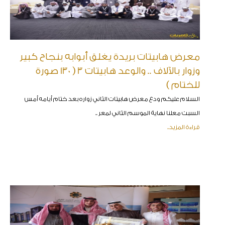
معرض هابيتات بريدة يغلق أبوابه بنجاح كبير
وزوار بالآلاف .. والوعد هابيتات 3 ( 130 صورة
للختام )
السلام عليكم ودع معرض هابيتات الثاني زواره بعد ختام أيامه أمس
السبت معلنا نهاية الموسم الثاني لمعر ..
قراءة المزيد..