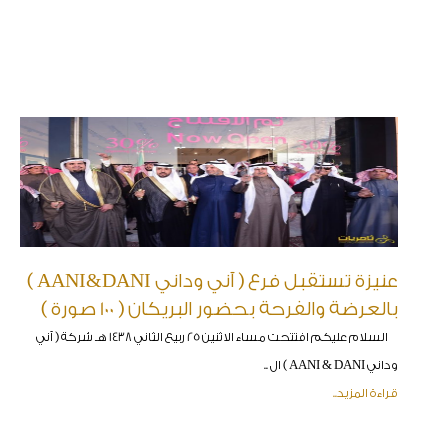
عنيزة تستقبل فرع ( آني وداني AANI&DANI )
بالعرضة والفرحة بحضور البريكان ( 100 صورة )
السلام عليكم افتتحت مساء الاثنين 25 ربيع الثاني 1438 هـ شركة ( آني
وداني AANI & DANI ) ال ..
قراءة المزيد..